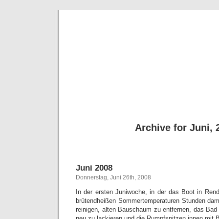
Logbuch
www.hinte
Wassersport – T
Archive for Juni, 
Juni 2008
Donnerstag, Juni 26th, 2008
In der ersten Juniwoche, in der das Boot in Rends
brütendheißen Sommertemperaturen Stunden dami
reinigen, alten Bauschaum zu entfernen, das Bad 
neu zu lackieren und die Rumpfspitzen innen mit B