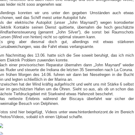
was leider nicht sooo angenehm war.
Allerdings konnten wir uns unter den gegeben Umständen auch etwas
chonen, weil das Schiff meist unter Autopilot fuhr.
Als der elektrische Autopilot (unser „John Maynard“) wegen korrodierter
Elektrik Kontakte seinen Dienst quittierte, übernahm die hoch geschätzte
Windfanhensteuerung (genannt „John Silver“), die sonst bei Raumschots
ursen (Wind von hinten) nicht so optimal steuern kann.
Es ging aber diesmal doch gut, allerdings mit etwas stärkeren
Kursabweichungen, was die Fahrt etwas verlangsamte.
Am Nachmittag des 13.06. hatte sich die See soweit beruhigt, das ich mich
dem Elektrik Problem zuwenden konnte.
Nach einer provisorischen Reparatur übernahm dann „John Maynard“ wieder
as Ruder und steuerte die Indiana die letzten 35 Seemeilen nach La Coruna.
Am frühen Morgen des 14.06. fuhren wir dann bei Nieselregen in die Bucht
in und legten schließlich in der Marina an.
nzwischen hat der Wind kräftig aufgefrischt und weht uns mit Stärke 6 selbst
hier im geschützten Hafen um die Ohren. Sieht so aus, als ob un schon das
ächste Tiefdruckgebiet mit Starkwind etwas Hafenzeit beschehrt.
Das netteste Erlebnis während der Biscaya überfahrt war sicher der
zweimalige Besuch von Delphinen.
otos sind hier beigefügt, Videos unter www.hinterdenhorizont.de im Bereich
hotos/Videos, sobald ich einen Upload schaffe.