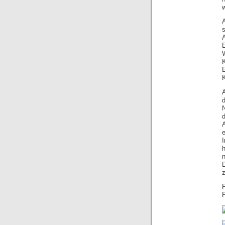
s
K
d
e
I
n
F
P