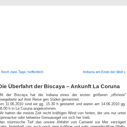
Logbuch-Bereich von
ww.hinterdenhorizont.
Wassersport – Tauchschule, Bootssport, Segeln
 Noch zwei Tage, hoffentlich
Indiana am Ende der Welt »
Die Überfahrt der Biscaya – Ankunft La Coruna
Mit der Biscaya hat die Indiana eines der ersten größeren „offshore“
eegebiete auf ihrer Reise gen Süden gemeistert.
Am 11.06.2010 sind wir gg. 15.30 h gestartet und waren am 14.06.2010 gg.
08.00 h in La Coruna angekommen.
ir hatten die meiste Zeit recht kräftigen Wind von hinten, der uns nur unter
pinnacker oder teilweise Genuasegel vor sich her trieb.
Das stürmische Tief das unsere Abfahrt von Camaret sur Mer verzögert
atte, hinterließ uns auch noch eine kräftige und sehr unregelmäßige Welle,