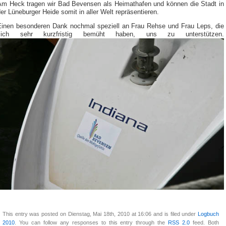
Am Heck tragen wir Bad Bevensen als Heimathafen und können die Stadt in
er Lüneburger Heide somit in aller Welt repräsentieren.
Einen besonderen Dank nochmal speziell an Frau Rehse und Frau Leps, die
sich sehr kurzfristig bemüht haben, uns zu unterstützen.
This entry was posted on Dienstag, Mai 18th, 2010 at 16:06 and is filed under
Logbuch
2010
. You can follow any responses to this entry through the
RSS 2.0
feed. Both