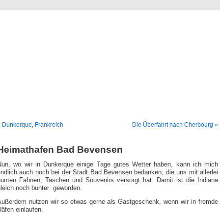
Logbuch-Bereich von
ww.hinterdenhorizont.
Wassersport – Tauchschule, Bootssport, Segeln
 Dunkerque, Frankreich
Die Überfahrt nach Cherbourg »
Heimathafen Bad Bevensen
Nun, wo wir in Dunkerque einige Tage gutes Wetter haben, kann ich mich
ndlich auch noch bei der Stadt Bad Bevensen bedanken, die uns mit allerlei
bunten Fahnen, Taschen und Souvenirs versorgt hat. Damit ist die Indiana
gleich noch bunter geworden.
Außerdem nutzen wir so etwas gerne als Gastgeschenk, wenn wir in fremde
äfen einlaufen.