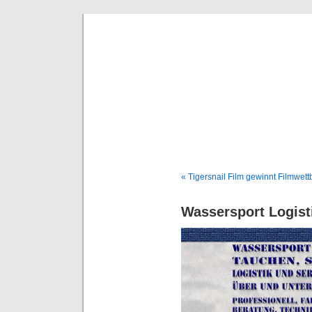
Logbuch
www.hinte
Wassersport – T
« Tigersnail Film gewinnt Filmwet
Wassersport Logist